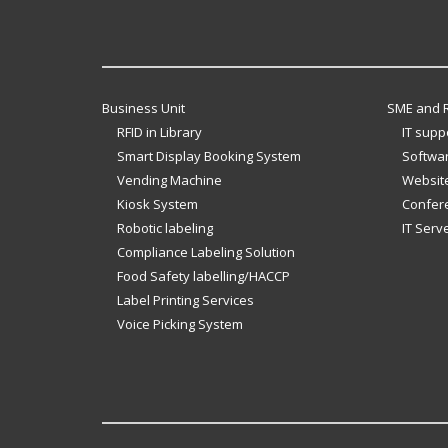
Business Unit
SME and R
RFID in Library
IT supp
Smart Display Booking System
Softwar
Vending Machine
Website
Kiosk System
Confer
Robotic labeling
IT Serv
Compliance Labeling Solution
Food Safety labelling/HACCP
Label Printing Services
Voice Picking System