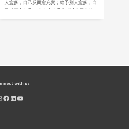
人愈多，自己反而愈充實；給予別人愈多，自
己反而愈富足。 筆者太太是位虔誠的天主教
徒，我每個星期日都會陪伴她到教堂參加崇
拜。那間教堂有位神父常常引用許多中國文
化、中國人的學說思維，來解說《聖經》的話
語，令我十分喜歡聽他講道，從中獲益甚多。
onnect with us
ail
Facebook
LinkedIn
YouTube