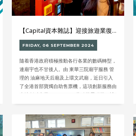
【Capital資本雜誌】迎接旅遊業復甦 廟宇進行傳統與科技結合
FRIDAY, 06 SEPTEMBER 2024
隨着香港政府積極推動各行各業的數碼轉型，
連廟宇也不甘後人。由 東華三院廟宇服務 管
理的 油麻地天后廟及上環文武廟，近日引入
了全港首部寶燭自助售票機，這項創新服務由
本地創科實業 Million Tech萬碧發展研發，旨
在為善信提供更便捷的參神購物體驗，並受到
廣泛好評。