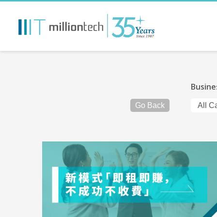
Busine
Go Back