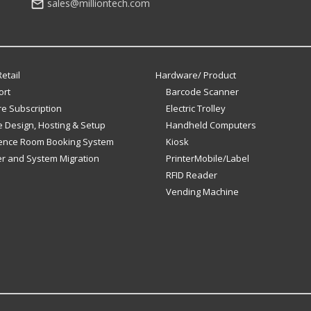
sales@milliontech.com
etail
Hardware/ Product
ort
Barcode Scanner
e Subscription
Electric Trolley
 Design, Hosting & Setup
Handheld Computers
ence Room Booking System
Kiosk
er and System Migration
PrinterMobile/Label
RFID Reader
Vending Machine