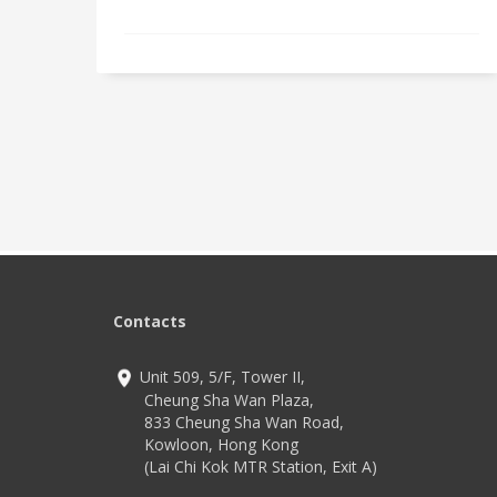
Contacts
Unit 509, 5/F, Tower II,
Cheung Sha Wan Plaza,
833 Cheung Sha Wan Road,
Kowloon, Hong Kong
(Lai Chi Kok MTR Station, Exit A)