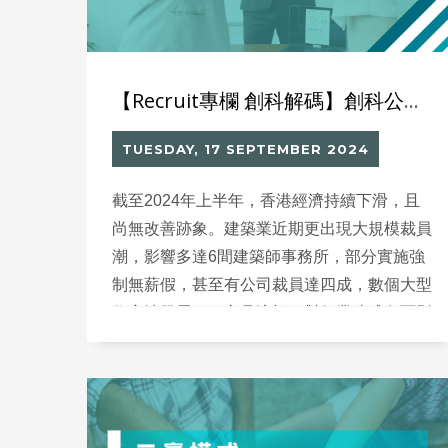
【Recruit專欄 創科解碼】創科公司也可以「不成功不收費」？
TUESDAY, 17 SEPTEMBER 2024
截至2024年上半年，香港經濟持續下滑，且
尚無改善跡象。建築業近期更出現大規模裁員
潮，影響多達6間建築師事務所，部分實施強
制無薪假，甚至有公司裁員達四成，數個大型
住宅地發展項目亦見流標，對行業造成負面影
響。創科公司也可以「不成功不收費」？