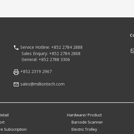
C
Service Hotline: +852 2784 2888
M
Sales Enquiry: +852 2784 2868
General: +852 2788 3306
+852 2319 2967
sales@milliontech.com
etail
Hardware/ Product
ort
Barcode Scanner
e Subscription
Electric Trolley