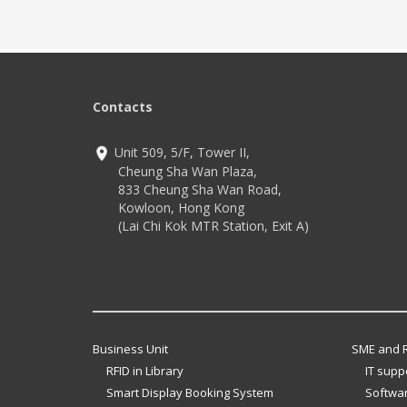
Contacts
Unit 509, 5/F, Tower II,
Cheung Sha Wan Plaza,
833 Cheung Sha Wan Road,
Kowloon, Hong Kong
(Lai Chi Kok MTR Station, Exit A)
Business Unit
SME and R
RFID in Library
IT supp
Smart Display Booking System
Softwar