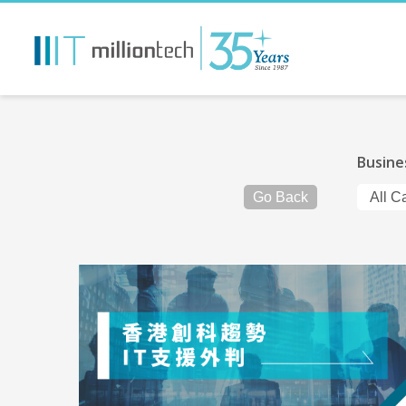
Busine
Go Back