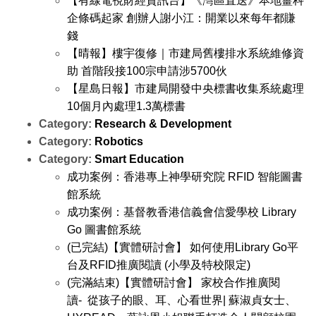
【有線電視財經資訊台】《灣區直送》本地薑科
企條碼起家 創辦人謝小江：開業以來每年都賺
錢
【晴報】樓宇復修｜市建局舊樓排水系統維修資
助 首階段接100宗申請涉5700伙
【星島日報】市建局開發中央標書收集系統處理
10個月內處理1.3萬標書
Category:
Research & Development
Category:
Robotics
Category:
Smart Education
成功案例：香港專上神學研究院 RFID 智能圖書
館系統
成功案例：基督教香港信義會信愛學校 Library
Go 圖書館系統
(已完結)【實體研討會】 如何使用Library Go平
台及RFID推廣閱讀 (小學及特校限定)
(完滿結束)【實體研討會】 家校合作推廣閱
讀- 從孩子的眼、耳、心看世界| 蘇淑貞女士、