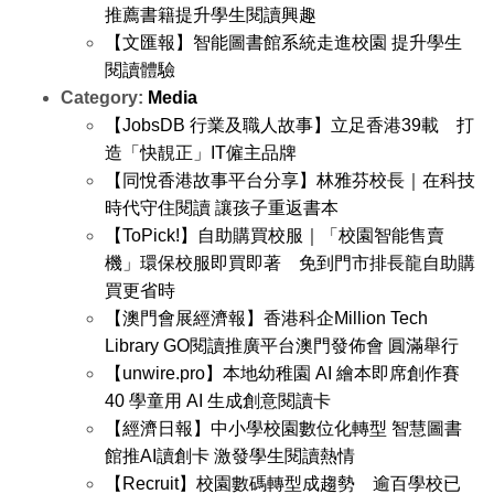
推薦書籍提升學生閱讀興趣
【文匯報】智能圖書館系統走進校園 提升學生
閱讀體驗
Category:
Media
【JobsDB 行業及職人故事】立足香港39載 打
造「快靚正」IT僱主品牌
【同悅香港故事平台分享】林雅芬校長｜在科技
時代守住閱讀 讓孩子重返書本
【ToPick!】自助購買校服｜「校園智能售賣
機」環保校服即買即著 免到門市排長龍自助購
買更省時
【澳門會展經濟報】香港科企Million Tech
Library GO閱讀推廣平台澳門發佈會 圓滿舉行
【unwire.pro】本地幼稚園 AI 繪本即席創作賽
40 學童用 AI 生成創意閱讀卡
【經濟日報】中小學校園數位化轉型 智慧圖書
館推AI讀創卡 激發學生閱讀熱情
【Recruit】校園數碼轉型成趨勢 逾百學校已