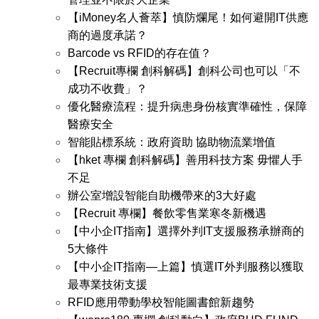
【iMoney名人薈萃】慎防爛尾！如何避開IT供應
商的過度承諾？
Barcode vs RFID的存在值？
【Recruit專欄 創科解碼】創科公司也可以「不
成功不收費」？
優化醫療流程：提升病患身份核實準確性，保障
醫療安全
智能貼標系統：政府資助 協助物流業增值
【hket 專欄 創科解碼】善用科技方案 毋懼人手
不足
辦公室增設智能自助機帶來的3大好處
【Recruit 專欄】餐飲零售業寒冬新機遇
【中小企IT指南】選擇外判IT支援服務承辦商的
5大條件
【中小企IT指南—上篇】慎選IT外判服務以獲取
最專業技術支援
RFID應用帶動學校智能圖書館新趨勢