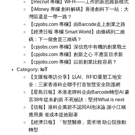
【Recruit 專欄】WFH——工作的新思維新模式
【iMoney 專欄 創科解碼】香港創科下一站：大
灣區還是一帶一路？
【cpjobs.com 專欄】由Barcode走上創業之路
【經濟日報 專欄 Smart World】由條碼到二維
碼：下一個會是三維碼？
【cpjobs.com 專欄】深信危中有機的創業戰士
【cpjobs.com 專欄】創新之心 不應盲目求新
【cpjobs.com 專欄】以前創業比較容易？
Category:
IoT
【文匯報專訪分享】以AI、RFID重塑工地安
全：三家香港科企聯手打造智慧安全防護網
【星島日報】本港老牌科企由Barcode轉型AI 豪
言38年從未虧損 不死秘訣：堅持What is next
【信報】港科企萬碧不認同AI泡沫論 謝小江稱
應用廣 省成本提效顯著
【經濟日報】「智慧醫療」需求增 助公院推動
轉型