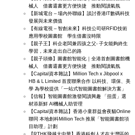
械人 借書還書更方便快捷 推動閱讀氣氛
【新城電台 – 場內外聯線】談討香港IT數碼科技
發展與未來價值
【有線電視 – 智創未來】科技公司研RFID技術
應用學校圖書館 學生借書沒時限
【親子王】科企老闆兼四孩之父- 子女能夠終生
學習，未來走出自己的路
【親子頭條】圖書館智能化｜全港首創圖書館機
械人 借書還書更方便快捷 推動閱讀氣氛
【Capital資本雜誌】Million Tech x Jibpool x
HB & L Limited 首度聯乘合作 以科技、環保、美
學 為學校提供「一站式智能圖書館解決方案」
【信報】智能圖書館激發閱讀興趣 「扭蛋」選
材添新鮮 AI機械人助管理
【Capital資本雜誌】香港小童群益會夜貓Online
聯同 本地創科Million Tech 推展「智能圖書館項
目助理」計劃
【RTHK飛越大中華】香港科創人才在大灣區的