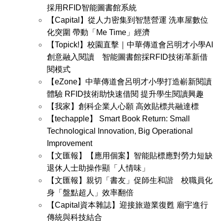
採用RFID智能圖書館系統
【Capital】從人力密集到智慧營運 洗車屋數位
化突圍 帶動「Me Time」經濟
【Topick!】校園直擊｜中華傳道會呂明才小學AI
創意融入閱讀 智能圖書館採RFID技術革新借
閱模式
【eZone】中華傳道會呂明才小學打造嶄新閱讀
體驗 RFID技術助快速借閱 提升學生閱讀興趣
【我家】創科企業人心願 高效貼標共融達標
【techapple】 Smart Book Return: Small
Technological Innovation, Big Operational
Improvement
【文匯報】【應用個案】智能貼標應對勞力短缺
退休人士助操作顯「人情味」
【文匯報】親切「書友」促師生和諧 校職員化
身「盤點超人」效率翻倍
【Capital資本雜誌】迎接旅遊業復甦 廟宇進行
傳統與科技結合