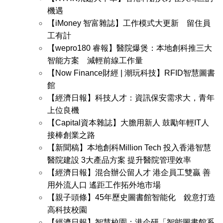
機遇
【iMoney 智富雜誌】工作模式大更新 留住員
工有計
【wepro180 睿報】醫院爆煲：本地創科推三大
智能方案 減輕前線工作量
【Now Finance財經 | 潮玩科技】RFID智慧圖書
館
【經濟日報】科技人才：資訊保安需求大，青年
上位良機
【Capital資本雜誌】大膽用新人 鼓勵年輕IT人
接棒創業之路
【新聞稿】本地創科Million Tech 投入香港智慧
醫院建設 3大產品方案 提升醫院管理效率
【經濟日報】混合辦公留人才 港企員工雙贏 善
用外流人口 遙距工作拓外地市場
【親子頭條】45年歷史圖書館智能化 銳意打造
高科技校園
【經濟日報】智慧校園：港企研「智能圖書館系