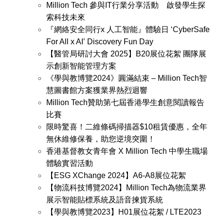
Million Tech 參與IT行業分享活動 啟發學生探
索科技未來
『網絡安全同行x 人工智能』體驗日 ‘CyberSafe
For All x AI’ Discovery Fun Day
【醫管局研討大會 2025】B20展位花絮 團隊展
示創新智能管理方案
《學與教博覽2024》圓滿結束 – Million Tech智
慧圖書館方案獲業界熱烈迴響
Million Tech贊助第七屆香港學生創意閱讀報告
比賽
限時驚喜！二維條碼掃描器$10租賃優惠，全年
無休維修保養，助您逆境突圍！
香港基督教女青年會 X Million Tech 中學生職場
體驗實習活動
【ESG XChange 2024】A6-A8展位花絮
【物流科技博覽2024】Million Tech為物流業界
展示智能貼標系統及語音揀貨系統
【學與教博覽2023】H01展位花絮 / LTE2023