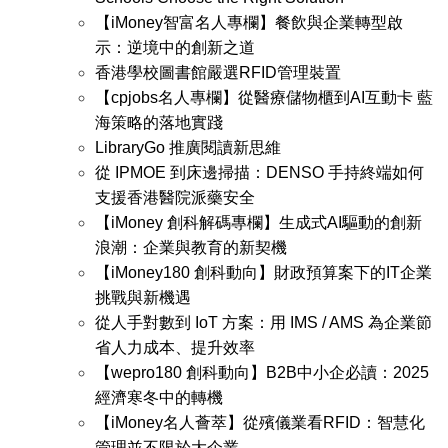
【iMoney智富名人專欄】餐飲與企業轉型啟
示：逆境中的創新之道
香港學校圖書館嚴選RFID管理裝置
【cpjobs名人專欄】從醫療儲物櫃到AI互動卡 藍
海策略的落地實踐
LibraryGo 推廣閱讀新思維
從 IPMOE 到床邊掃描：DENSO 手持終端如何
支援香港醫院派藥安全
【iMoney 創科解碼專欄】生成式AI驅動的創新
浪潮：企業與教育的新契機
【iMoney180 創科動向】財政預算案下的IT企業
挑戰與新機遇
從人手對數到 IoT 方案：用 IMS / AMS 為企業節
省人力成本、提升效率
【wepro180 創科動向】B2B中小企必讀：2025
經濟寒冬中的轉機
【iMoney名人薈萃】從殯儀業看RFID：智慧化
管理並不限於大企業