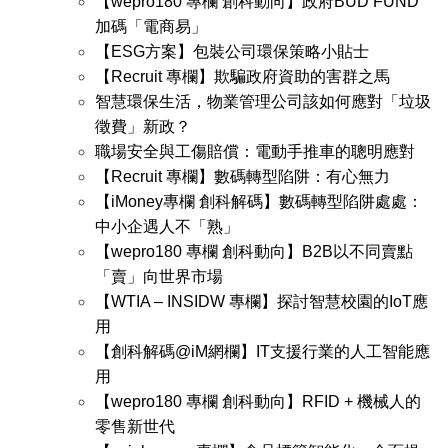
【wepro180 專欄 創科動向】政府BUD FUND
加碼「電商易」
【ESG方案】包裝公司環保策略小貼士
【Recruit 專欄】欺騙政府資助的害群之馬
智慧環保生活，物業管理公司該如何應對「垃圾
徵費」新政？
職場安全與工傷賠償：電動手推車的聰明應對
【Recruit 專欄】數碼轉型陷阱：有心無力
【iMoney專欄 創科解碼】數碼轉型陷阱處處：
中小企遇人不「熟」
【wepro180 專欄 創科動向】B2B以不同賣點
「賣」向世界市場
【WTIA – INSIDW 專欄】探討智慧校園的IoT應
用
【創科解碼@iM網欄】IT支援行業的人工智能應
用
【wepro180 專欄 創科動向】RFID + 機械人的
零售新世代