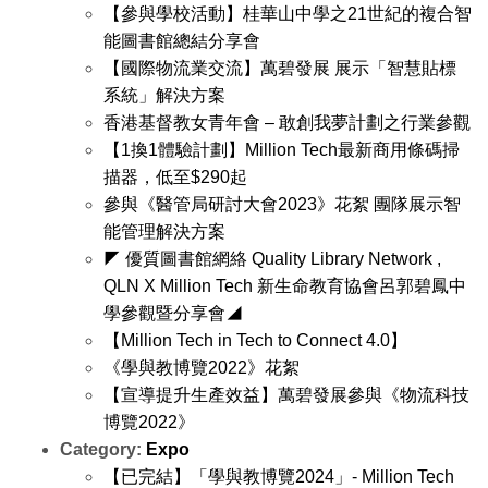
【參與學校活動】桂華山中學之21世紀的複合智
能圖書館總結分享會
【國際物流業交流】萬碧發展 展示「智慧貼標
系統」解決方案
香港基督教女青年會 – 敢創我夢計劃之行業參觀
【1換1體驗計劃】Million Tech最新商用條碼掃
描器，低至$290起
參與《醫管局研討大會2023》花絮 團隊展示智
能管理解決方案
◤ 優質圖書館網絡 Quality Library Network ,
QLN X Million Tech 新生命教育協會呂郭碧鳳中
學參觀暨分享會◢
【Million Tech in Tech to Connect 4.0】
《學與教博覽2022》花絮
【宣導提升生產效益】萬碧發展參與《物流科技
博覽2022》
Category:
Expo
【已完結】「學與教博覽2024」- Million Tech