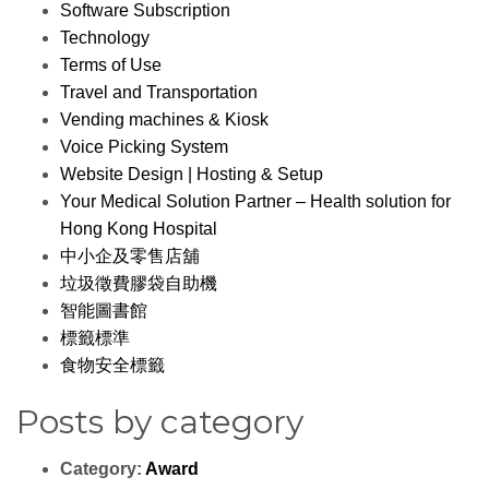
Software Subscription
Technology
Terms of Use
Travel and Transportation
Vending machines & Kiosk
Voice Picking System
Website Design | Hosting & Setup
Your Medical Solution Partner – Health solution for
Hong Kong Hospital
中小企及零售店舖
垃圾徵費膠袋自助機
智能圖書館
標籤標準
食物安全標籤
Posts by category
Category:
Award